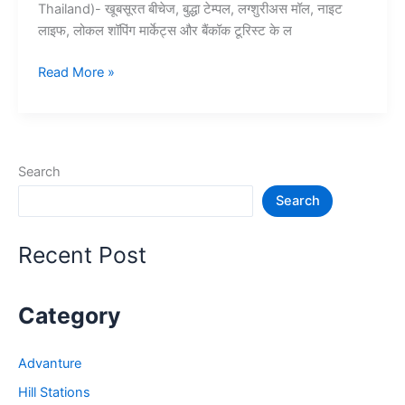
Thailand)- खूबसूरत बीचेज, बुद्धा टेम्पल, लग्शुरीअस मॉल, नाइट
लाइफ, लोकल शॉपिंग मार्केट्स और बैंकॉक टूरिस्ट के ल
10+
Read More »
बैंकॉक
में
घूमने
की
Search
जगह
Search
–
Bangkok
Tourist
Recent Post
Places
Category
Advanture
Hill Stations