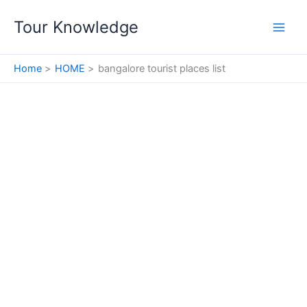
Skip
Tour Knowledge
to
content
Home
HOME
bangalore tourist places list