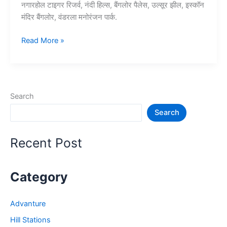
नगारहोल टाइगर रिजर्व, नंदी हिल्स, बैंगलोर पैलेस, उल्सूर झील, इस्कॉन
मंदिर बैंगलोर, वंडरला मनोरंजन पार्क.
10+
Read More »
बैंगलोर
में
घूमने
की
Search
जगह
Search
–
Bangalore
Tourist
Recent Post
Places
Category
Advanture
Hill Stations