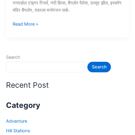
नगारहोल टाइगर रिजर्व, नंदी हिल्स, बैंगलोर पैलेस, उल्सूर झील, इस्कॉन
मंदिर बैंगलोर, वंडरला मनोरंजन पार्क.
10+
Read More »
बैंगलोर
में
घूमने
की
Search
जगह
Search
–
Bangalore
Tourist
Recent Post
Places
Category
Advanture
Hill Stations