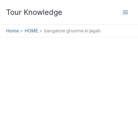
Skip
Tour Knowledge
to
content
Home
HOME
bangalore ghumne ki jagah