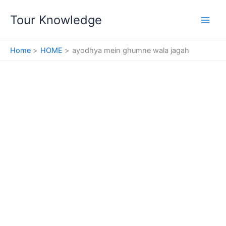
Skip
Tour Knowledge
to
content
Home
HOME
ayodhya mein ghumne wala jagah