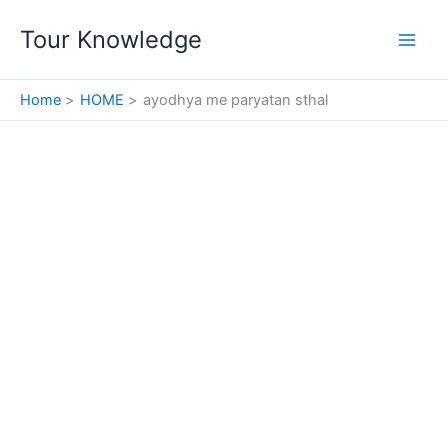
Skip
Tour Knowledge
to
content
Home
HOME
ayodhya me paryatan sthal