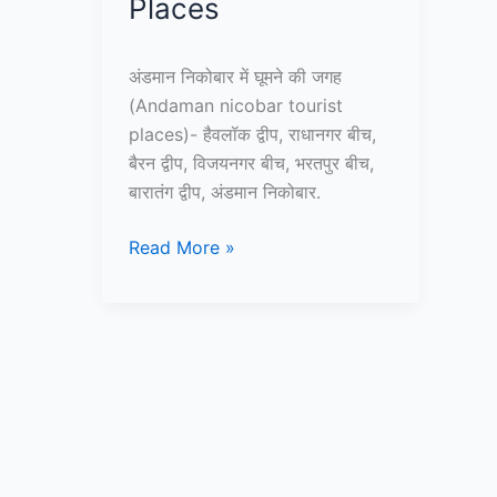
Places
अंडमान निकोबार में घूमने की जगह
(Andaman nicobar tourist
places)- हैवलॉक द्वीप, राधानगर बीच,
बैरन द्वीप, विजयनगर बीच, भरतपुर बीच,
बारातंग द्वीप, अंडमान निकोबार.
10+
Read More »
अंडमान
और
निकोबार
में
घूमने
की
जगह
–