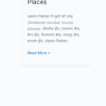
Places
अंडमान निकोबार में घूमने की जगह
(Andaman nicobar tourist
places)- हैवलॉक द्वीप, राधानगर बीच,
बैरन द्वीप, विजयनगर बीच, भरतपुर बीच,
बारातंग द्वीप, अंडमान निकोबार.
10+
Read More »
अंडमान
और
निकोबार
में
घूमने
की
जगह
–