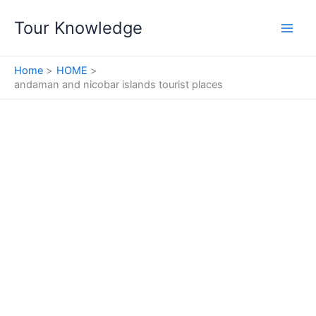
Skip
Tour Knowledge
to
content
Home
HOME
andaman and nicobar islands tourist places