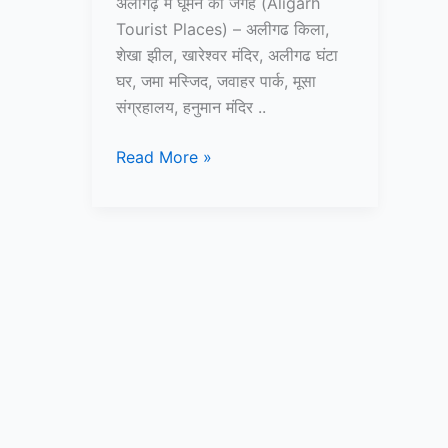
अलीगढ़ में घूमने की जगह (Aligarh
Tourist Places) – अलीगढ किला,
शेखा झील, खारेश्वर मंदिर, अलीगढ घंटा
घर, जमा मस्जिद, जवाहर पार्क, मूसा
संग्रहालय, हनुमान मंदिर ..
10+
Read More »
अलीगढ़
में
घूमने
की
जगह
–
Aligarh
Tourist
Places