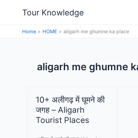
Skip
Tour Knowledge
to
content
Home
HOME
aligarh me ghumne ka place
aligarh me ghumne k
10+ अलीगढ़ में घूमने की
जगह – Aligarh
Tourist Places