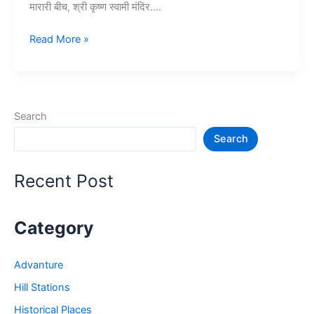
मारारी बीच, श्री कृष्ण स्वामी मंदिर….
10+
Read More »
आलाप्पुझा
में
घूमने
की
Search
जगह
Search
–
Tourist
Place
Recent Post
in
Alappuzha
Category
Advanture
Hill Stations
Historical Places