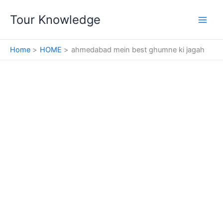
Skip
Tour Knowledge
to
content
Home
HOME
ahmedabad mein best ghumne ki jagah