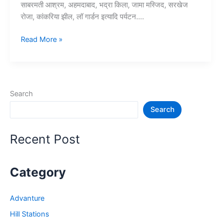
साबरमती आश्रम, अहमदाबाद, भद्रा किला, जामा मस्जिद, सरखेज
रोजा, कांकरिया झील, लॉ गार्डन इत्यादि पर्यटन….
10+
Read More »
अहमदाबाद
में
घूमने
की
Search
जगह
Search
–
Ahmedabad
Tourist
Recent Post
Places
Category
Advanture
Hill Stations