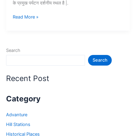
के प्रमुख पर्यटन दर्शनीय स्थल है |.
Top
Read More »
10+
उदयपुर
में
घूमने
Search
की
Search
जगह
–
Udaypur
Recent Post
Tourist
Places
Category
Advanture
Hill Stations
Historical Places