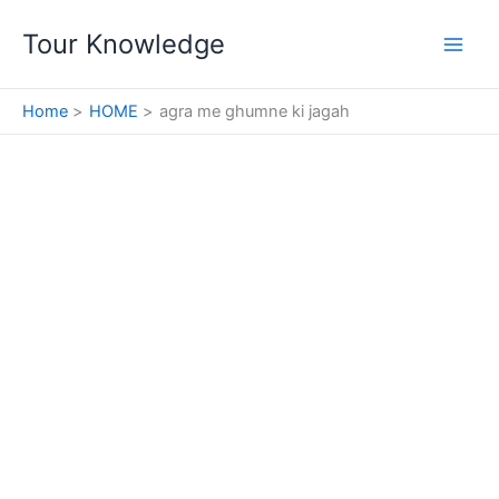
Skip
Tour Knowledge
to
content
Home
HOME
agra me ghumne ki jagah