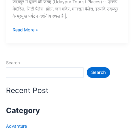
उदयपुर में घूमने की जगह (Udaypur Tourist Places) :- प्रताप
मेमोरि़ल, सिटी पैलेस, झील, जग मंदिर, मानसून पैलेस, इत्यादि उदयपुर
के प्रमुख पर्यटन दर्शनीय स्थल है |.
Top
Read More »
10+
उदयपुर
में
घूमने
Search
की
Search
जगह
–
Udaypur
Recent Post
Tourist
Places
Category
Advanture