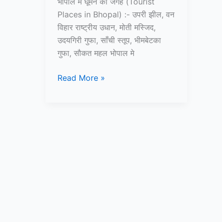
भोपाल में घूमने की जगह (Tourist
Places in Bhopal) :- उपरी झील, वन
विहार राष्ट्रीय उधान, मोती मस्जिद,
उदयगिरी गुफा, साँची स्तूप, भीमबेटका
गुफा, सौकत महल भोपाल मे
10+
Read More »
भोपाल
में
घूमने
की
जगह
–
Tourist
Places
in
Bhopal