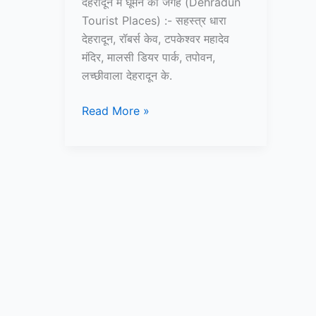
देहरादून में घूमने की जगह (Dehradun
Tourist Places) :- सहस्त्र धारा
देहरादून, रॉबर्स केव, टपकेश्वर महादेव
मंदिर, मालसी डियर पार्क, तपोवन,
लच्छीवाला देहरादून के.
10+
Read More »
देहरादून
में
घूमने
की
जगह
–
Dehradun
Tourist
Places