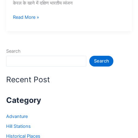
केरल के खाने में दक्षिण भारतीय व्यंजन
केरल
Read More »
के
स्वाद:
एक
सफर
Search
खाना
Search
के
रंग
में
Recent Post
–
Kerala
Food
Category
Advanture
Hill Stations
Historical Places